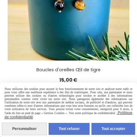
Boucles d'oreilles Œil de tigre
15,00
€
Nous utilisons des cookies pour assurer le bon fonctionnement de notre site et analyser notre trafic et
pour vous offrir une meilleure expérience à des fins de statistiques. Pour cela, nos partenaires et nous
peuvent utiliser des cookies ou d'autres technologies pour stocker et accéder à des informations
personnelles comme votre visite sur notre site. Nous partageons également des informations sur
l'utilisation de notre site avec nos partenaires de médias sociaux, de publicité et d'analyse, qui peuvent
AJOUTER AU PANIER
combiner celles-ci avec d'autres informations que vous leur avez fournies ou qu'ils ont collectées lors de
votre utilisation de leurs services. Vous pouvez retirer votre consentement, enregistré pour 6 mois, à
Politique
l'aide du lien en pied de page « Gestion Cookies ». Voir notre politique de confidentialité :
de confidentialité
Personnaliser
Tout refuser
Tout accepter