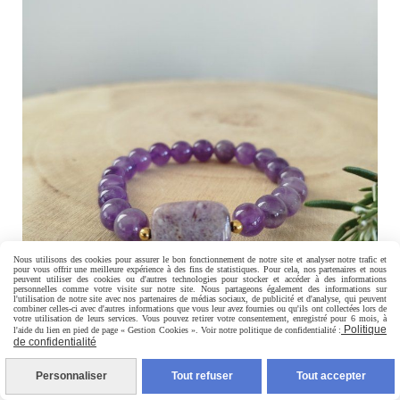
Nous utilisons des cookies pour assurer le bon fonctionnement de notre site et analyser notre trafic et
pour vous offrir une meilleure expérience à des fins de statistiques. Pour cela, nos partenaires et nous
peuvent utiliser des cookies ou d'autres technologies pour stocker et accéder à des informations
personnelles comme votre visite sur notre site. Nous partageons également des informations sur
l'utilisation de notre site avec nos partenaires de médias sociaux, de publicité et d'analyse, qui peuvent
combiner celles-ci avec d'autres informations que vous leur avez fournies ou qu'ils ont collectées lors de
votre utilisation de leurs services. Vous pouvez retirer votre consentement, enregistré pour 6 mois, à
Politique
l'aide du lien en pied de page « Gestion Cookies ». Voir notre politique de confidentialité :
de confidentialité
Bracelet améthyste
Personnaliser
Tout refuser
Tout accepter
30,00
€