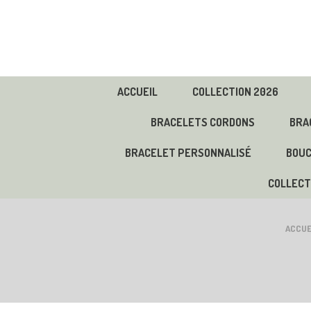
Panneau de gestion des cookies
ACCUEIL
COLLECTION 2026
BRACELETS CORDONS
BRA
BRACELET PERSONNALISÉ
BOUC
COLLECT
ACCUE