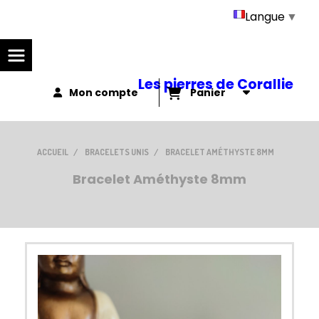
Panneau de gestion des cookies
Langue
▼
Les pierres de Corallie
Mon compte
Panier
ACCUEIL
BRACELETS UNIS
BRACELET AMÉTHYSTE 8MM
Bracelet Améthyste 8mm