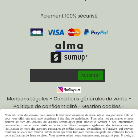
Paiement 100% sécurisé
Autoriser
Facebook est désactivé.
Mentions Légales
Conditions générales de vente
Politique de confidentialité
Gestion cookies
Mon Compte
Créer un site internet
Nous utilisons des cookies pour assurer le bon fonctionnement de notre site et analyser notre trafic et
pour vous offrir une meilleure expérience à des fins de statistiques. Pour cela, nos partenaires et nous
Bracelets bijoux
peuvent utiliser des cookies ou d'autres technologies pour stocker et accéder à des informations
personnelles comme votre visite sur notre site. Nous partageons également des informations sur
l'utilisation de notre site avec nos partenaires de médias sociaux, de publicité et d'analyse, qui peuvent
combiner celles-ci avec d'autres informations que vous leur avez fournies ou qu'ils ont collectées lors de
votre utilisation de leurs services. Vous pouvez retirer votre consentement, enregistré pour 6 mois, à