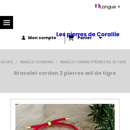
Panneau de gestion des cookies
Langue
▼
Les pierres de Corallie
Mon compte
Panier
ACCUEIL
BRACELETS CORDONS
BRACELET CORDON 3 PIERRES ŒIL DE TIGRE
Bracelet cordon 3 pierres œil de tigre