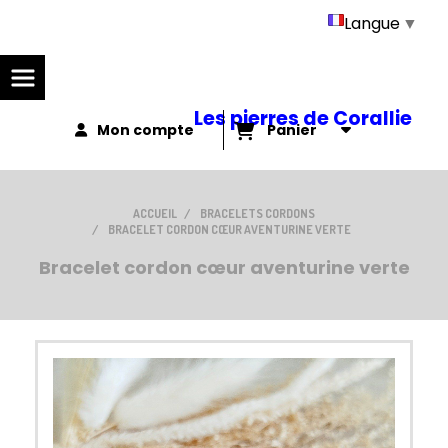
Panneau de gestion des cookies
Langue
▼
Les pierres de Corallie
Mon compte
Panier
ACCUEIL
BRACELETS CORDONS
BRACELET CORDON CŒUR AVENTURINE VERTE
Bracelet cordon cœur aventurine verte