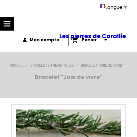
Panneau de gestion des cookies
Langue
▼
Les pierres de Corallie
Mon compte
Panier
ACCUEIL
BRACELETS THÉMATIQUES
BRACELET "JOIE DE VIVRE"
Bracelet "Joie de vivre"