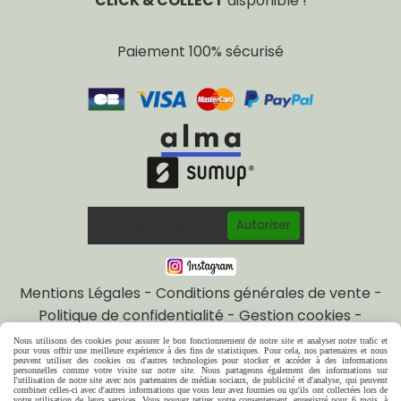
CLICK & COLLECT
disponible !
Paiement 100% sécurisé
Autoriser
Facebook est désactivé.
Mentions Légales
Conditions générales de vente
Politique de confidentialité
Gestion cookies
Mon Compte
Créer un site internet
Nous utilisons des cookies pour assurer le bon fonctionnement de notre site et analyser notre trafic et
pour vous offrir une meilleure expérience à des fins de statistiques. Pour cela, nos partenaires et nous
Bracelets bijoux
peuvent utiliser des cookies ou d'autres technologies pour stocker et accéder à des informations
personnelles comme votre visite sur notre site. Nous partageons également des informations sur
l'utilisation de notre site avec nos partenaires de médias sociaux, de publicité et d'analyse, qui peuvent
combiner celles-ci avec d'autres informations que vous leur avez fournies ou qu'ils ont collectées lors de
votre utilisation de leurs services. Vous pouvez retirer votre consentement, enregistré pour 6 mois, à