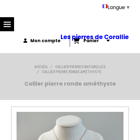
Panneau de gestion des cookies
Langue
▼
Les pierres de Corallie
Mon compte
Panier
ACCUEIL
COLLIER PIERRES NATURELLES
COLLIER PIERRE RONDE AMÉTHYSTE
Collier pierre ronde améthyste