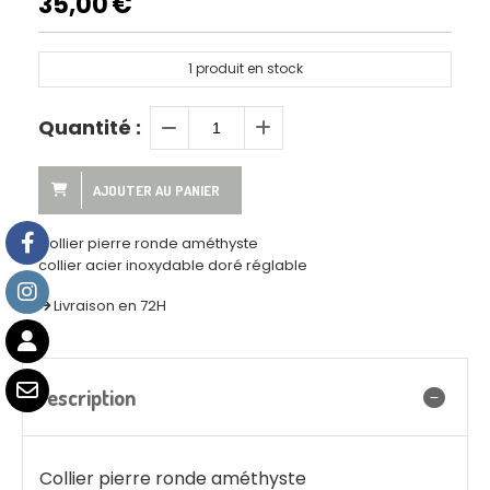
35,00
€
1
produit en stock
Quantité :
AJOUTER AU PANIER
Collier pierre ronde améthyste
collier acier inoxydable doré réglable
Livraison en 72H
Description
Collier pierre ronde améthyste